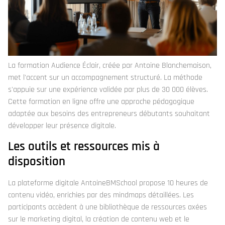
La formation Audience Éclair, créée par Antoine Blanchemaison,
met l'accent sur un accompagnement structuré. La méthode
s'appuie sur une expérience validée par plus de 30 000 élèves.
Cette formation en ligne offre une approche pédagogique
adaptée aux besoins des entrepreneurs débutants souhaitant
développer leur présence digitale.
Les outils et ressources mis à
disposition
La plateforme digitale AntoineBMSchool propose 10 heures de
contenu vidéo, enrichies par des mindmaps détaillées. Les
participants accèdent à une bibliothèque de ressources axées
sur le marketing digital, la création de contenu web et le